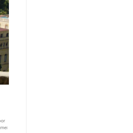
oor
 mei