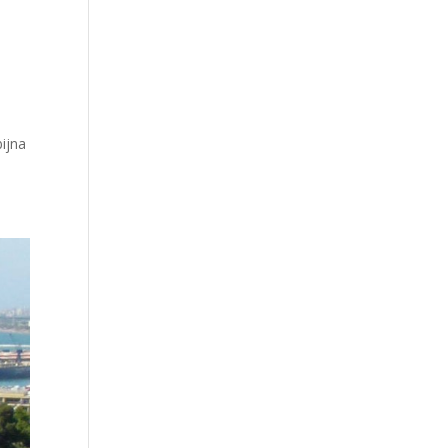
n
bijna