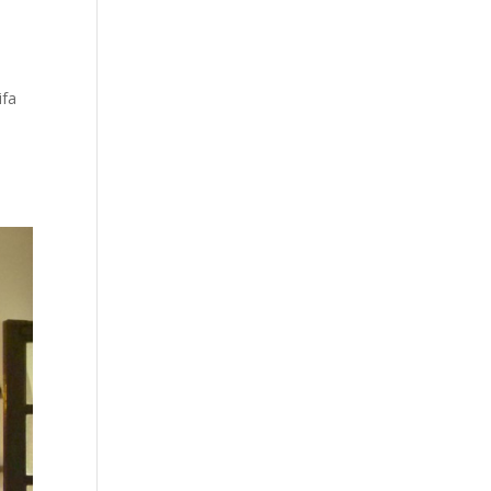
ifa
n