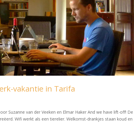
erk-vakantie in Tarifa
 Door Suzanne van der Veeken en Elmar Haker And we have lift-off! De
creëerd. Wifi werkt als een tierelier. Welkomst-drankjes staan koud en